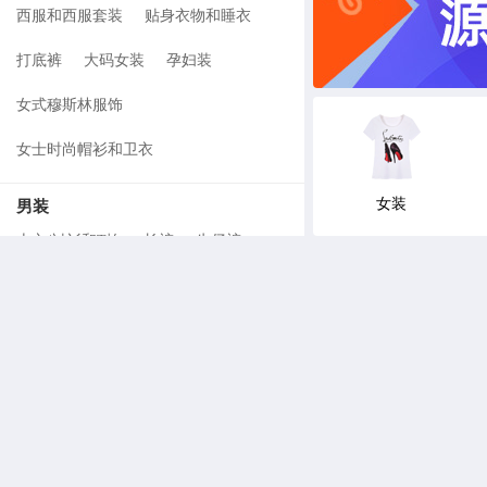
西服和西服套装
贴身衣物和睡衣
打底裤
大码女装
孕妇装
女式穆斯林服饰
女士时尚帽衫和卫衣
女装
男装
上衣/衬衫和T恤
长裤
牛仔裤
连体裤
毛衣
外套/夹克和大衣
运动服装
男童
POLO衫
衬衫
毛衣
卫衣
裤子
套装
外套和大衣
泳衣