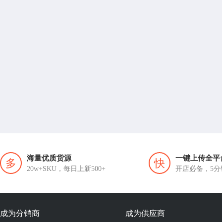
女童
套头衫
卫衣
毛衣
裤子
连衣裙
外套和大衣
套装
泳衣
婴童
连体衣和爬服
上衣
裤子
连衣裙
套装
毛衣
外套和大衣
泳衣
海量优质货源
一键上传全平
多
快
20w+SKU，每日上新500+
开店必备，5分
成为分销商
成为供应商